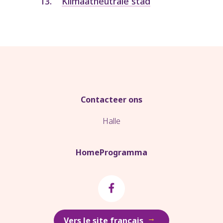
Klimaatneutrale stad
Contacteer ons
Halle
Home
Programma
→
Vers le site français